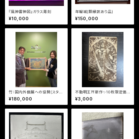
『風神雷神図』ガラス彫刻
年輪城(額縁訳あり品)
¥10,000
¥150,000
竹：国内外個展への協賛(スタン
不動明王⛩️新作✨10枚限定価
ダード)
格『NFCカード』‼️
¥180,000
¥3,000