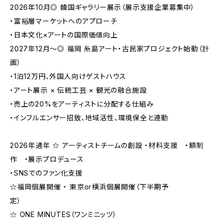
2026年10月◎ 韓国ギャラリー展示（展示支援企業募集中）
・富裕層マーケットへのアプローチ
・日本文化×アートの国際価値向上
2027年12月〜◎ 福岡 糸島アート・古民家プロジェクト始動（計
画）
・1泊12万円、外国人向けゲストハウス
・アート展示 × 伝統工芸 × 観光の融合施設
・売上の20%をアーティストに分配する仕組み
・インフルエンサー招致、地域活性、環境保全と連動
2026年通年 ☆ アーティストチームの創設 ・材料支援 ・額制
作 ・展示プロデュース
・SNSでのファン化支援
☆福岡個展開催 ・ 東京or横浜個展開催（下半期予
定）
☆ ONE MINUTES（ワンミニッツ）