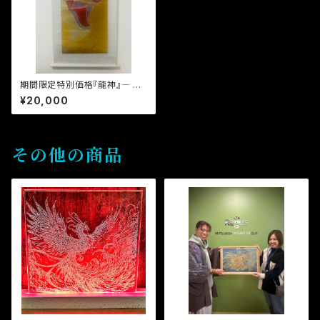
期間限定特別価格『龍神』― 掛
軸風作品
¥20,000
その他の商品