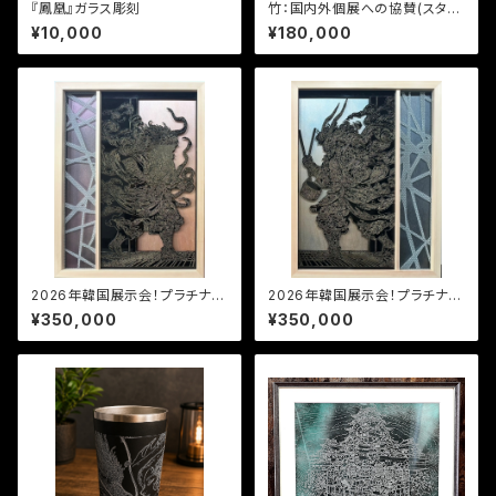
『鳳凰』ガラス彫刻
竹：国内外個展への協賛(スタン
ダード)
¥10,000
¥180,000
2026年韓国展示会！プラチナ風
2026年韓国展示会！プラチナ雷
神スポンサー✨
神スポンサー✨
¥350,000
¥350,000