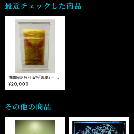
最近チェックした商品
期間限定特別価格『鳳凰』― 掛
軸風作品
¥20,000
その他の商品