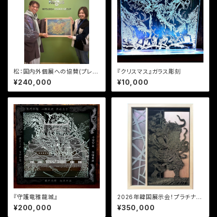
松：国内外個展への協賛(プレミ
『クリスマス』ガラス彫刻
アム)
¥240,000
¥10,000
『守護竜雅龍城』
2026年韓国展示会！プラチナ風
神スポンサー✨
¥200,000
¥350,000