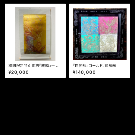
期間限定特別価格『麒麟』― 掛
『四神獣』ゴールド、龍額縁
軸風作品
¥20,000
¥140,000
プライバシーポリシー
特定商取引法に基づく表記
© garo168