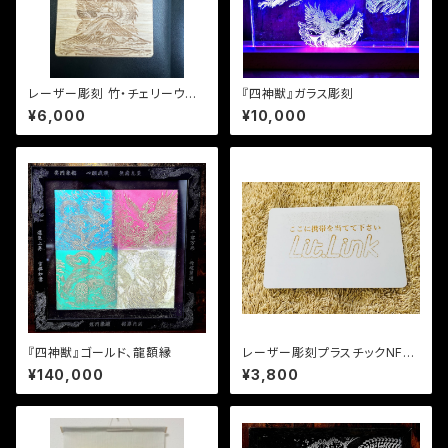
レーザー彫刻 竹・チェリーウッド
『四神獣』ガラス彫刻
NFCカード
¥6,000
¥10,000
『四神獣』ゴールド、龍額縁
レーザー彫刻プラスチックNFC
カード✨
¥140,000
¥3,800