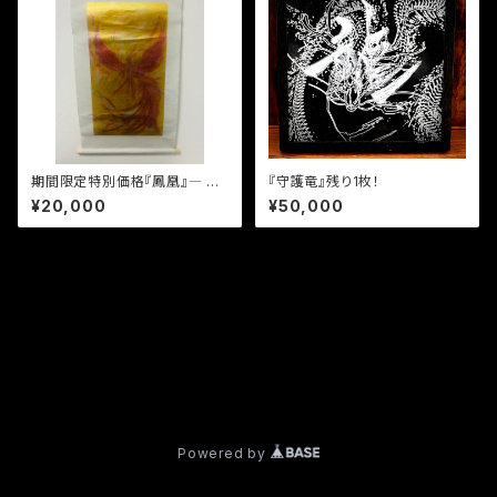
期間限定特別価格『鳳凰』― 掛
『守護竜』残り1枚！
軸風作品
¥20,000
¥50,000
プライバシーポリシー
特定商取引法に基づく表記
© garo168
Powered by