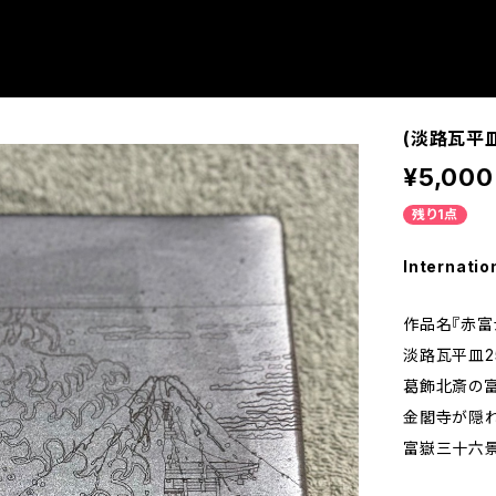
(淡路瓦平皿
¥5,000
残り1点
Internatio
作品名『赤富
淡路瓦平皿25
葛飾北斎の
金閣寺が隠
富嶽三十六景