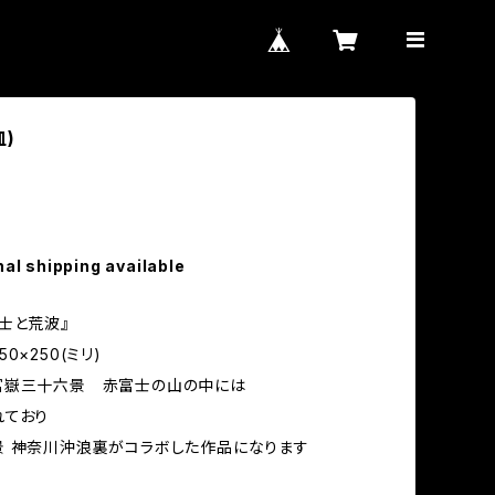
)
nal shipping available
士と荒波』
0×250(ミリ)
富嶽三十六景 赤富士の山の中には
れており
 神奈川沖浪裏がコラボした作品になります