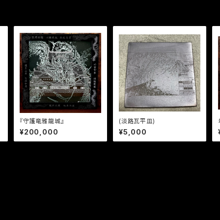
ナ
『守護竜雅龍城』
(淡路瓦平皿)
¥200,000
¥5,000
プライバシーポリシー
特定商取引法に基づく表記
© garo168